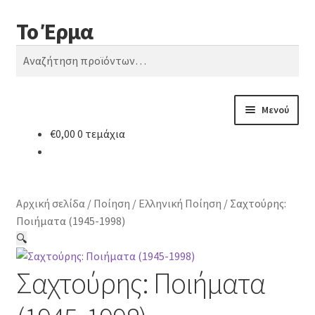
Το Έρμα
Απευθείας
Μετάβαση
Αναζήτηση
μετάβαση
σε
Αναζήτηση
στην
περιεχόμενο
για:
πλοήγηση
Μενού
€
0,00
0 τεμάχια
Αρχική
Ποιοι είμαστε
Αρχική σελίδα
/
Ποίηση
/
Ελληνική Ποίηση
/
Σαχτούρης:
Κατηγορίες Βιβλίων
Ποιήματα (1945-1998)
🔍
Συχνές Ερωτήσεις
Σαχτούρης: Ποιήματα
Επικοινωνία