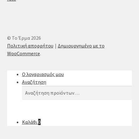
© Το Έρμα 2026
Πολιτική απορρήτου
Δημιουργημένο με το
WooCommerce
.
Ο λογαριασμός μου
Αναζήτηση
Αναζήτηση
Αναζήτηση
για:
Καλάθι
0