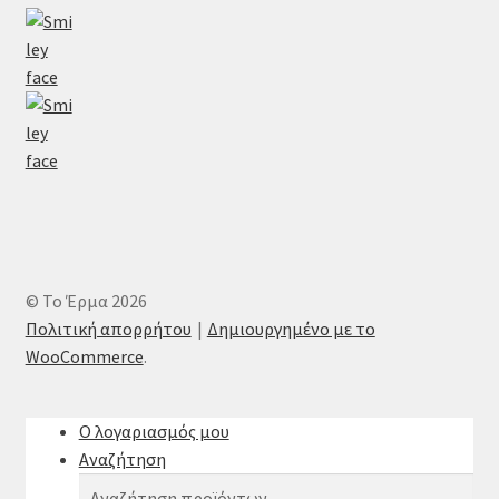
© Το Έρμα 2026
Πολιτική απορρήτου
Δημιουργημένο με το
WooCommerce
.
Ο λογαριασμός μου
Αναζήτηση
Αναζήτηση
Αναζήτηση