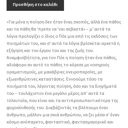
(δίγλωσση
Προσθήκη στο καλάθι
έκδοση)
ποσότητα
«Για μένα η ποίηση δεν ήταν ένας σκοπός, αλλά ένα πάθος
και τα πάθη θα ‘πρεπε να ‘ναι σεβαστά» – μ’ αυτά τα
λόγια προλογίζει ο ίδιος ο Πόε μια από τις εκδόσεις των
ποιημάτων του, και σ’ αυτά τα λόγια βρίσκεται αρκετά η
εξήγηση και του έργου του και της ζωής του.
Αναμφισβήτητα, για τον Πόε η ποίηση ήταν ένα πάθος,
αδιάφορο αν αυτό το πάθος το κόρεσε με νοσηρούς
οραματισμούς, με μακάβριες ονειροπαρσίες, με
εξωανθρώπινες καταστάσεις. Εννοούμε τόσο τα
ποιήματά του, λέγοντας ποίηση, όσο και τα διηγήματά
του – τουλάχιστον ένα μεγάλο μέρος απ’ αυτά τα
τελευταία, που είναι και τα αντιπροσωπευτικότερα της
ψυχοσύνθεσής του. Διαβάζοντάς τα βλέπουμε έναν
άνθρωπο, μάλλον μια σκιά ανθρώπου, να ζει μέσα σ’ έναν
κόσμο ανύπαρκτο, φανταστικό, φαντασμαγορικό και