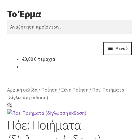
Το Έρμα
Απευθείας
Μετάβαση
Αναζήτηση
μετάβαση
σε
Αναζήτηση
στην
περιεχόμενο
για:
πλοήγηση
Μενού
€
0,00
0 τεμάχια
Αρχική
Ποιοι είμαστε
Αρχική σελίδα
/
Ποίηση
/
Ξένη Ποίηση
/
Πόε: Ποιήματα
Κατηγορίες Βιβλίων
(δίγλωσση έκδοση)
🔍
Συχνές Ερωτήσεις
Πόε: Ποιήματα
Επικοινωνία