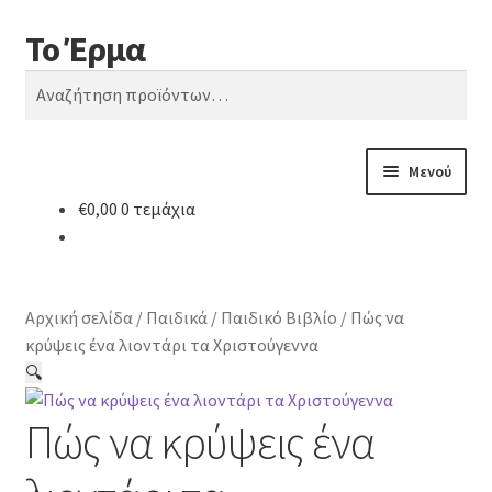
Το Έρμα
Απευθείας
Μετάβαση
Αναζήτηση
μετάβαση
σε
Αναζήτηση
στην
περιεχόμενο
για:
πλοήγηση
Μενού
€
0,00
0 τεμάχια
Αρχική
Ποιοι είμαστε
Αρχική σελίδα
/
Παιδικά
/
Παιδικό Βιβλίο
/
Πώς να
Κατηγορίες Βιβλίων
κρύψεις ένα λιοντάρι τα Χριστούγεννα
🔍
Συχνές Ερωτήσεις
Πώς να κρύψεις ένα
Επικοινωνία