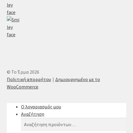
© Το Έρμα 2026
Πολιτική απορρήτου
Δημιουργημένο με το
WooCommerce
.
Ο λογαριασμός μου
Αναζήτηση
Αναζήτηση
Αναζήτηση
για: