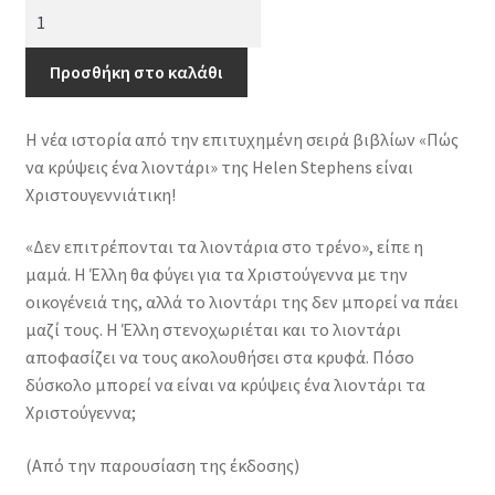
Πώς
να
κρύψεις
Προσθήκη στο καλάθι
ένα
λιοντάρι
Η νέα ιστορία από την επιτυχημένη σειρά βιβλίων «Πώς
τα
να κρύψεις ένα λιοντάρι» της Helen Stephens είναι
Χριστούγεννα
Χριστουγεννιάτικη!
ποσότητα
«Δεν επιτρέπονται τα λιοντάρια στο τρένο», είπε η
μαμά. Η Έλλη θα φύγει για τα Χριστούγεννα με την
οικογένειά της, αλλά το λιοντάρι της δεν μπορεί να πάει
μαζί τους. Η Έλλη στενοχωριέται και το λιοντάρι
αποφασίζει να τους ακολουθήσει στα κρυφά. Πόσο
δύσκολο μπορεί να είναι να κρύψεις ένα λιοντάρι τα
Χριστούγεννα;
(Από την παρουσίαση της έκδοσης)