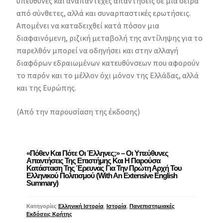
υπεύθυνες και αναπάντεχες απαντήσεις σε μια σειρά
από σύνθετες, αλλά και συναρπαστικές ερωτήσεις.
Απομένει να καταδειχθεί κατά πόσον μια
διαφαινόμενη, ριζική μεταβολή της αντίληψης για το
παρελθόν μπορεί να οδηγήσει και στην αλλαγή
διαφόρων εδραιωμένων κατευθύνσεων που αφορούν
το παρόν και το μέλλον όχι μόνον της Ελλάδας, αλλά
και της Ευρώπης.
(Από την παρουσίαση της έκδοσης)
«Πόθεν Και Πότε Οι Έλληνες;» – Οι Υπεύθυνες
Απαντήσεις Της Επιστήμης Και Η Παρούσα
Κατάσταση Της Έρευνας Για Την Πρώτη Αρχή Του
Ελληνικού Πολιτισμού (with An Extensive English
Summary)
Κατηγορίες
Ελληνική Ιστορία
,
Ιστορία
,
Πανεπιστημιακές
Εκδόσεις Κρήτης