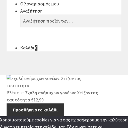
Ο λογαριασμός μου
Αναζήτηση
Αναζήτηση
Αναζήτηση
για:
Καλάθι
0
Βλέπετε:
Σχολή ανήσυχων γονέων: Χτίζοντας
ταυτότητα
€
12,90
Προσθήκη στο καλάθι
Χρησιμοποιούμε cookies για να σας προσφέρουμε την καλύτερη
δυνατή εμπειρία στη σελίδα μας. Εάν συνεχίσετε να