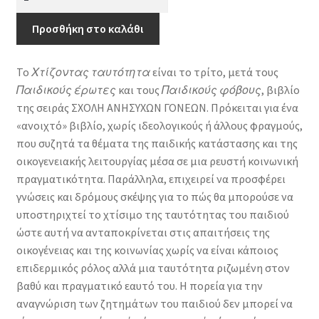
ανήσυχων
γονέων:
Προσθήκη στο καλάθι
Χτίζοντας
ταυτότητα
Το
Χτίζοντας ταυτότητα
είναι το τρίτο, μετά τους
ποσότητα
Παιδικούς έρωτες
και τους
Παιδικούς φόβους
, βιβλίο
της σειράς ΣΧΟΛΗ ΑΝΗΣΥΧΩΝ ΓΟΝΕΩΝ. Πρόκειται για ένα
«ανοιχτό» βιβλίο, χωρίς ιδεολογικούς ή άλλους φραγμούς,
που συζητά τα θέματα της παιδικής κατάστασης και της
οικογενειακής λειτουργίας μέσα σε μια ρευστή κοινωνική
πραγματικότητα. Παράλληλα, επιχειρεί να προσφέρει
γνώσεις και δρόμους σκέψης για το πώς θα μπορούσε να
υποστηριχτεί το χτίσιμο της ταυτότητας του παιδιού
ώστε αυτή να ανταποκρίνεται στις απαιτήσεις της
οικογένειας και της κοινωνίας χωρίς να είναι κάποιος
επιδερμικός ρόλος αλλά μια ταυτότητα ριζωμένη στον
βαθύ και πραγματικό εαυτό του. Η πορεία για την
αναγνώριση των ζητημάτων του παιδιού δεν μπορεί να