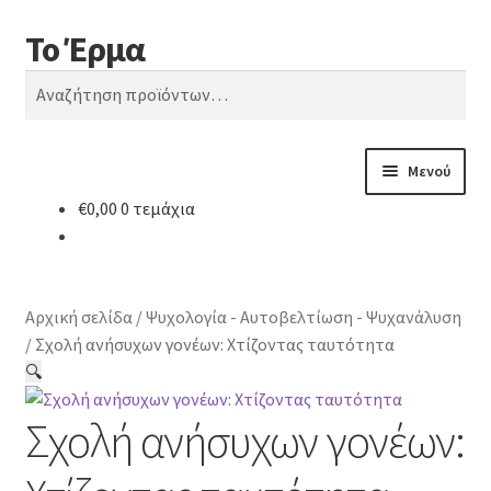
Το Έρμα
Απευθείας
Μετάβαση
Αναζήτηση
μετάβαση
σε
Αναζήτηση
στην
περιεχόμενο
για:
πλοήγηση
Μενού
€
0,00
0 τεμάχια
Αρχική
Ποιοι είμαστε
Αρχική σελίδα
/
Ψυχολογία - Αυτοβελτίωση - Ψυχανάλυση
Κατηγορίες Βιβλίων
/
Σχολή ανήσυχων γονέων: Χτίζοντας ταυτότητα
🔍
Συχνές Ερωτήσεις
Σχολή ανήσυχων γονέων:
Επικοινωνία