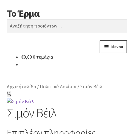
Το Έρμα
Απευθείας
Μετάβαση
Αναζήτηση
μετάβαση
σε
Αναζήτηση
στην
περιεχόμενο
για:
πλοήγηση
Μενού
€
0,00
0 τεμάχια
Αρχική
Ποιοι είμαστε
Αρχική σελίδα
/
Πολιτικά Δοκίμια
/
Σιμόν Βέιλ
Κατηγορίες Βιβλίων
🔍
Σιμόν Βέιλ
Συχνές Ερωτήσεις
Επικοινωνία
Επιπλέον πληροφορίες