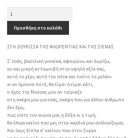
Σονέτα
της
Τοσκάνης
Προσθήκη στο καλάθι
(δίγλωσση
έκδοση,
ΣΤΗ ΔΟΥΚΙΣΣΑ ΤΗΣ ΦΛΩΡΕΝΤΙΑΣ ΚΑΙ ΤΗΣ ΣΙΕΝΑΣ
ελληνικά-
ιταλικά)
Σ’ εσάς, βασιλική γυναίκα, αφιερώνω και δωρίζω,
ποσότητα
αν και μικρή ανταμοιβή στην υψηλή αξία σας,
αυτό το χέρι, αυτή την πένα και τούτο το μελάνι
κι αν ήμουνα ποτέ, θα είμαι ή είμαι κάτι,
ο ήχος της Μούσας μου αν ταίριαζε
στη σκέψη μου για εσάς, σκέψη που για άλλον άνθρωπο
δεν έχω,
πως είστε του αιώνα μας η δόξα κι η τιμή,
θα έλεγα εκείνο που μες στην καρδιά μου συλλογίζομαι.
Και ίσως δίπλα σ’ εκείνον που στον Σοργκ