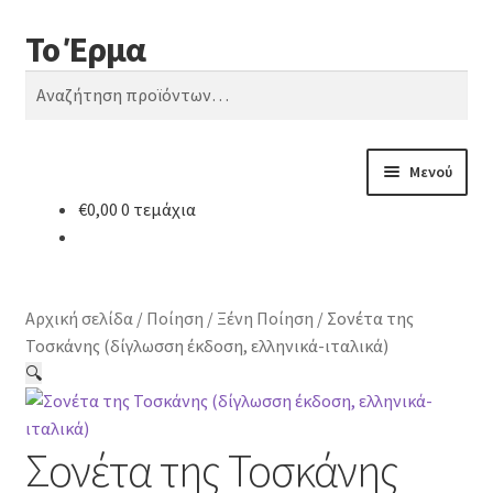
Το Έρμα
Απευθείας
Μετάβαση
Αναζήτηση
μετάβαση
σε
Αναζήτηση
στην
περιεχόμενο
για:
πλοήγηση
Μενού
€
0,00
0 τεμάχια
Αρχική
Ποιοι είμαστε
Αρχική σελίδα
/
Ποίηση
/
Ξένη Ποίηση
/
Σονέτα της
Κατηγορίες Βιβλίων
Τοσκάνης (δίγλωσση έκδοση, ελληνικά-ιταλικά)
🔍
Συχνές Ερωτήσεις
Σονέτα της Τοσκάνης
Επικοινωνία