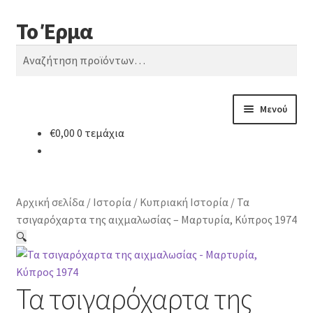
Το Έρμα
Απευθείας
Μετάβαση
Αναζήτηση
μετάβαση
σε
Αναζήτηση
στην
περιεχόμενο
για:
πλοήγηση
Μενού
€
0,00
0 τεμάχια
Αρχική
Ποιοι είμαστε
Αρχική σελίδα
/
Ιστορία
/
Κυπριακή Ιστορία
/
Τα
Κατηγορίες Βιβλίων
τσιγαρόχαρτα της αιχμαλωσίας – Μαρτυρία, Κύπρος 1974
🔍
Συχνές Ερωτήσεις
Τα τσιγαρόχαρτα της
Επικοινωνία