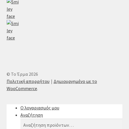
© Το Έρμα 2026
Πολιτική απορρήτου
Δημιουργημένο με το
WooCommerce
.
Ο λογαριασμός μου
Αναζήτηση
Αναζήτηση
Αναζήτηση