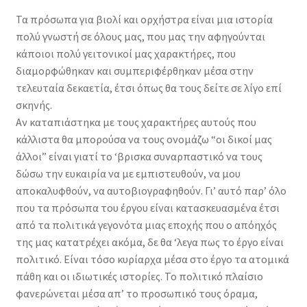
Γ΄
Τα πρόσωπα για βιολί και ορχήστρα είναι μια ιστορία
ποσότητα
πολύ γνωστή σε όλους μας, που μας την αφηγούνται
κάποιοι πολύ γειτονικοί μας χαρακτήρες, που
διαμορφώθηκαν και συμπεριφέρθηκαν μέσα στην
τελευταία δεκαετία, έτσι όπως θα τους δείτε σε λίγο επί
σκηνής.
Αν καταπιάστηκα με τους χαρακτήρες αυτούς που
κάλλιστα θα μπορούσα να τους ονομάζω “οι δικοί μας
άλλοι” είναι γιατί το ‘βρισκα συναρπαστικό να τους
δώσω την ευκαιρία να με εμπιστευθούν, να μου
αποκαλυφθούν, να αυτοβιογραφηθούν. Γι’ αυτό παρ’ όλο
που τα πρόσωπα του έργου είναι κατασκευασμένα έτσι
από τα πολιτικά γεγονότα μιας εποχής που ο απόηχός
της μας κατατρέχει ακόμα, δε θα ‘λεγα πως το έργο είναι
πολιτικό. Είναι τόσο κυρίαρχα μέσα στο έργο τα ατομικά
πάθη και οι ιδιωτικές ιστορίες. Το πολιτικό πλαίσιο
φανερώνεται μέσα απ’ το προσωπικό τους όραμα,