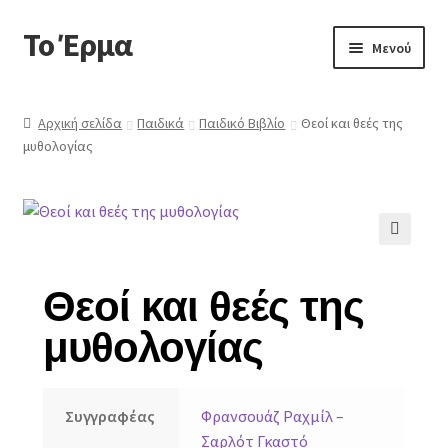
Το Έρμα
Μενού
Αρχική
Αρχική σελίδα
Παιδικά
Παιδικό Βιβλίο
Θεοί και θεές της
μυθολογίας
Ποιοι είμαστε
Κατηγορίες Βιβλίων
Συχνές Ερωτήσεις
🔍
Θεοί και θεές της
Επικοινωνία
μυθολογίας
Συγγραφέας
Φρανσουάζ Ραχμίλ –
Σαρλότ Γκαστό