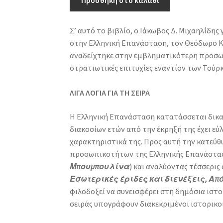
Προσθήκη στο καλάθι
στρατιωτικός
ηγέτης
Σ’ αυτό το βιβλίο, ο Ιάκωβος Δ. Μιχαηλίδ
της
στην Ελληνική Επανάσταση, τον Θεόδωρο Κο
Ελληνικής
αναδείχτηκε στην εµβληµατικότερη προσωπι
Επανάστασης
στρατιωτικές επιτυχίες εναντίον των Τούρκ
ποσότητα
ΛΙΓΑ ΛΟΓΙΑ ΓΙΑ ΤΗ ΣΕΙΡΑ
Η Ελληνική Επανάσταση κατατάσσεται δικα
διακοσίων ετών από την έκρηξή της έχει ε
χαρακτηριστικά της. Προς αυτή την κατεύθ
προσωπικοτήτων της Ελληνικής Επανάστασ
Μπουμπουλίνα
) και αναλύοντας τέσσερις 
Εσωτερικές έριδες και διενέξεις, Απ
φιλοδοξεί να συνεισφέρει στη δημόσια ιστο
σειράς υπογράφουν διακεκριμένοι ιστορικοί