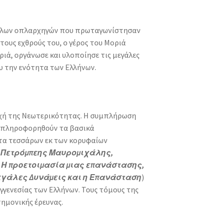
ράχηλων οπλαρχηγών που πρωταγωνίστησαν
ους εχθρούς του, ο γέρος του Μοριά
ά, οργάνωσε και υλοποίησε τις µεγάλες
ου την ενότητα των Ελλήνων.
οχή της Νεωτερικότητας. Η συμπλήρωση
α πληροφορηθούν τα βασικά
έτα τεσσάρων εκ των κορυφαίων
 Πετρόμπεης Μαυρομιχάλης,
1: Η προετοιμασία μιας επανάστασης,
Μεγάλες Δυνάμεις και η Επανάσταση
)
ιγγενεσίας των Ελλήνων. Τους τόμους της
τημονικής έρευνας.