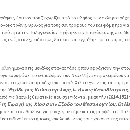
ης γράφει γι’ αυτόν που ξεχωρίζει από το πλήθος των σκληροτ
λοκοτρώνη. Θρύλος για τους συντρόφους του και φόβητρο για τ
κότητα της Παλιγγενεσίας. Ηγήθηκε της Επανάστασης στο Μορι
ων, ενώ, όταν χρειάστηκε, διέσωσε και εγγυήθηκε µε το κύρος τ
ιολογημένα στις μεγάλες επαναστάσεις που σφράγισαν την επ
ύλογα κορυφώσει το ενδιαφέρον των Νεοελλήνων προκειμένου ν
υνση στοχεύει και η ανά χείρας σειρά. Φιλοτεχνώντας τα πορτρ
ης (
Θεόδωρος Κολοκοτρώνης, Ιωάννης Καποδίστριας,
από τις βασικές θεματικές που σχετίζονται με αυτήν (
1814-182
ό τη Σφαγή της Χίου στην Έξοδο του Μεσολογγίου, Οι 
ρία και στον διάλογο για τον χαρακτήρα και τις μορφές της Παλ
 και ειδικοί επιστήμονες, ακολουθώντας τους κανόνες της επισ