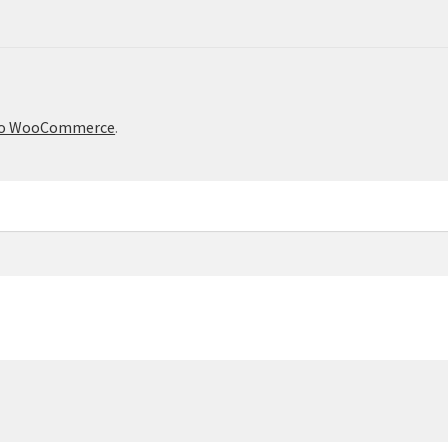
το WooCommerce
.