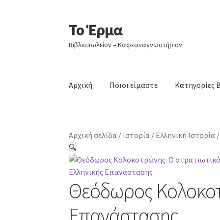
Το Έρμα
Απευθείας
Μετάβαση
μετάβαση
σε
Βιβλιοπωλείον – Καφεαναγνωστήριον
στην
περιεχόμενο
πλοήγηση
Αρχική
Ποιοι είμαστε
Κατηγορίες 
Αρχική σελίδα
/
Ιστορία
/
Ελληνική Ιστορία
🔍
Θεόδωρος Κολοκοτρ
Επανάστασης