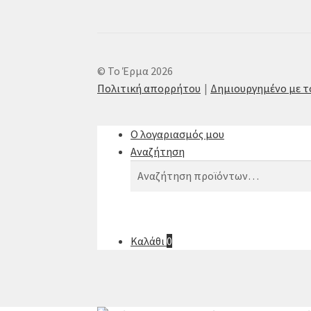
© Το Έρμα 2026
Πολιτική απορρήτου
Δημιουργημένο με 
Ο λογαριασμός μου
Αναζήτηση
Αναζήτηση
Αναζήτηση
για:
Καλάθι
0