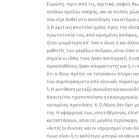
Ευρώπη -πριν από τις, σχετικά, σαφείς θεω
πολλών σχολών σκέψης, και σε πολλές χώρ
που είχε δοθεί στη συνείδηση του ατόμου μ
3. Η κριτική αποτελεί χρέος προς την ιδι
πρωτοτυπία του, από ορισμένες απόψεις,
ήταν μικρότερη απ’ όσο ο ίδιος ή και άλλο
μαθητές των μεγάλων ανδρών, είναι όσοι 
σημεία οι ιδέες τους ήσαν ανεπαρκείς ή εσ
προϋποθέσεις ήσαν απαραίτητες για ό,τι κ
ότι ο ίδιος πρέπει να τελούσε εν πλήρει α
του συμπεράσματα από κλινικές παρατηρή
5. Η αντίθεση μεταξύ συνειδητού/ασυνειδή
Απαιτείται τροποποίηση η επανερμηνεία 
ορισμένες προτάσεις. 6. Ο Λόγος δεν έχει 
της. Η εφαρμογή των, υποτιθέμενων, επισ
καταστάσεων, απαιτεί μεγάλη περίσκεψη. 
«Αυτές οι έννοιες και οι ισχυρισμοί είναι
όμως είναι ό,τι καλύτερο μπορώ να κάνω αυ