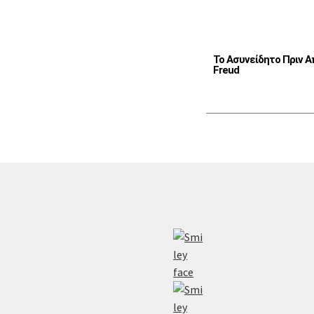
Το Ασυνείδητο Πριν Α
Freud