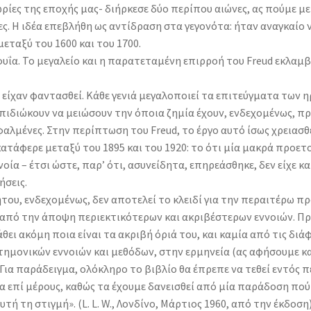
ρίες της εποχής μας- διήρκεσε δύο περίπου αιώνες, ας πούμε μετ
ες. Η ιδέα επεβλήθη ως αντίδραση στα γεγονότα: ήταν αναγκαίο
εταξύ του 1600 και του 1700.
οφυΐα. Το μεγαλείο και η παρατεταμένη επιρροή του Freud εκλαμ
ι είχαν φαντασθεί. Κάθε γενιά μεγαλοποιεί τα επιτεύγματα των ηρ
επιδιώκουν να μειώσουν την όποια ζημία έχουν, ενδεχομένως, π
φαλμένες. Στην περίπτωση του Freud, το έργο αυτό ίσως χρειασθεί
ατάφερε μεταξύ του 1895 και του 1920: το ότι μία μακρά προετο
γνοία – έτσι ώστε, παρ’ ότι, ασυνείδητα, επηρεάσθηκε, δεν είχε 
σεις.
του, ενδεχομένως, δεν αποτελεί το κλειδί για την περαιτέρω π
από την άποψη περιεκτικότερων και ακριβέστερων εννοιών. Π
μάθει ακόμη ποια είναι τα ακριβή όριά του, και καμία από τις δι
τημονικών εννοιών και μεθόδων, στην ερμηνεία (ας αφήσουμε κ
Για παράδειγμα, ολόκληρο το βιβλίο θα έπρεπε να τεθεί εντός 
 όλα επί μέρους, καθώς τα έχουμε δανεισθεί από μία παράδοση πού
τή τη στιγμή». (L. L. W., Λονδίνο, Μάρτιος 1960, από την έκδοση