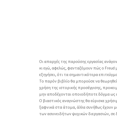
Οι απαρχές της παρούσης εργασίας ανάγον
κι εγώ, αφελώς, φανταζόμουν πώς ο Freud 
εξηγήσει, ότι τα σημαντικότερα επιτεύγμ
Το παρόν βιβλίο θα μπορούσε να θεωρηθεί 
χρήση της ιστορικής προσέγγισης, προκει
μην αποδέχονται οποιοδήποτε δόγμα ως απ
Ο βιαστικός αναγνώστης θα εύρισκε χρήσι
ξαφνικά στα άτομα, άλλα συνήθως έχουν μ
των ασυνειδήτων ψυχικών διεργασιών, σε 