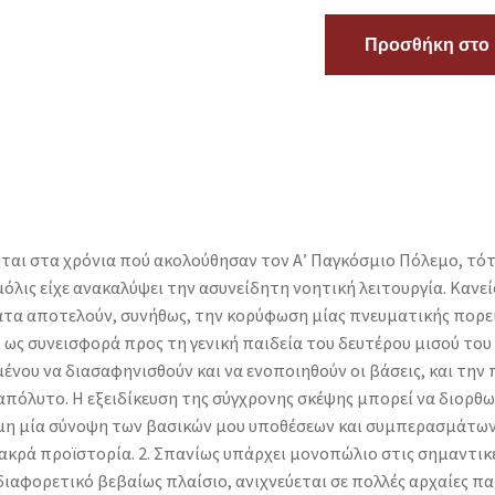
Προσθήκη στο 
ται στα χρόνια πού ακολούθησαν τον Α’ Παγκόσμιο Πόλεμο, τό
μόλις είχε ανακαλύψει την ασυνείδητη νοητική λειτουργία. Κανεί
ατα αποτελούν, συνήθως, την κορύφωση μίας πνευματικής πορεία
ως συνεισφορά προς τη γενική παιδεία του δευτέρου μισού του αι
μένου να διασαφηνισθούν και να ενοποιηθούν οι βάσεις, και τη
όλυτο. Η εξειδίκευση της σύγχρονης σκέψης μπορεί να διορθωθ
μη μία σύνοψη των βασικών μου υποθέσεων και συμπερασμάτων: 1
ακρά προϊστορία. 2. Σπανίως υπάρχει μονοπώλιο στις σημαντικές
διαφορετικό βεβαίως πλαίσιο, ανιχνεύεται σε πολλές αρχαίες πα