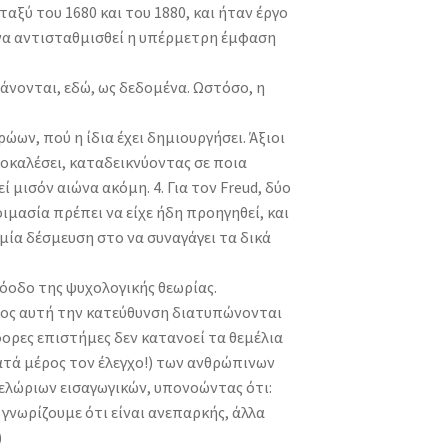
αξύ του 1680 και του 1880, και ήταν έργο
 να αντισταθμισθεί η υπέρμετρη έμφαση
βάνονται, εδώ, ως δεδομένα. Ωστόσο, η
ώων, πού η ίδια έχει δημιουργήσει. Άξιοι
ροκαλέσει, καταδεικνύοντας σε ποια
 μισόν αιώνα ακόμη. 4. Για τον Freud, δύο
ιμασία πρέπει να είχε ήδη προηγηθεί, και
καμία δέσμευση στο να συναγάγει τα δικά
ρόοδο της ψυχολογικής θεωρίας.
ρος αυτή την κατεύθυνση διατυπώνονται
άφορες επιστήμες δεν κατανοεί τα θεμέλια
ατά μέρος τον έλεγχο!) των ανθρώπινων
πελώριων εισαγωγικών, υπονοώντας ότι:
 γνωρίζουμε ότι είναι ανεπαρκής, άλλα
)