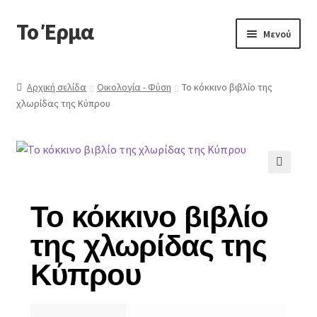
Το Έρμα
Μενού
Αρχική
Αρχική σελίδα
Οικολογία - Φύση
Το κόκκινο βιβλίο της
χλωρίδας της Κύπρου
Ποιοι είμαστε
Κατηγορίες Βιβλίων
Συχνές Ερωτήσεις
🔍
Το κόκκινο βιβλίο
Επικοινωνία
της χλωρίδας της
Κύπρου