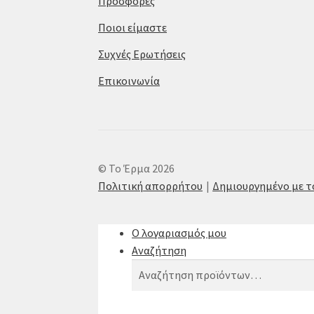
Προσφορές
Ποιοι είμαστε
Συχνές Ερωτήσεις
Επικοινωνία
© Το Έρμα 2026
Πολιτική απορρήτου
Δημιουργημένο με 
Ο λογαριασμός μου
Αναζήτηση
Αναζήτηση
Αναζήτηση
για: