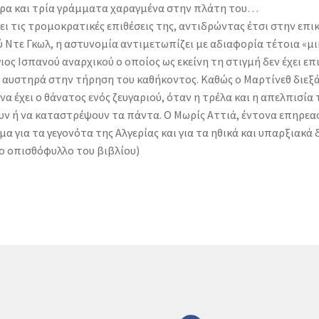
ντρα και τρία γράμματα χαραγμένα στην πλάτη του…
ι τις τρομοκρατικές επιθέσεις της, αντιδρώντας έτσι στην επι
 Ντε Γκωλ, η αστυνομία αντιμετωπίζει με αδιαφορία τέτοια «μ
ος Ισπανού αναρχικού ο οποίος ως εκείνη τη στιγμή δεν έχει επ
 αυστηρά στην τήρηση του καθήκοντος. Καθώς ο Μαρτίνεθ διεξάγ
α έχει ο θάνατος ενός ζευγαριού, όταν η τρέλα και η απελπισία
ν ή να καταστρέψουν τα πάντα. Ο Μωρίς Αττιά, έντονα επηρεασ
α για τα γεγονότα της Αλγερίας και για τα ηθικά και υπαρξιακά
το οπισθόφυλλο του βιβλίου)