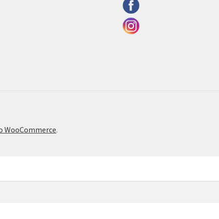
το WooCommerce
.