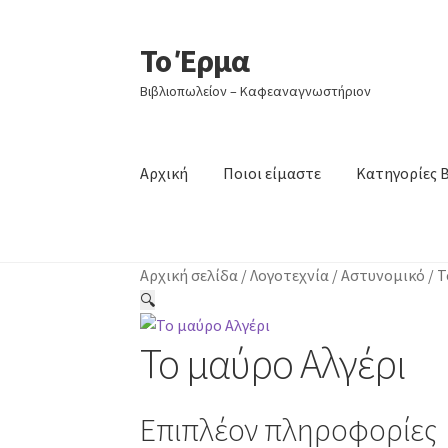
Το Έρμα
Απευθείας
Μετάβαση
μετάβαση
σε
Βιβλιοπωλείον – Καφεαναγνωστήριον
στην
περιεχόμενο
πλοήγηση
Αρχική
Ποιοι είμαστε
Κατηγορίες 
Αρχική σελίδα
/
Λογοτεχνία
/
Αστυνομικό
/
Τ
🔍
Το μαύρο Αλγέρι
Επιπλέον πληροφορίες