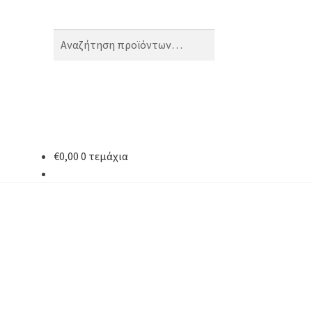
Αναζήτηση
Αναζήτηση
για:
€
0,00
0 τεμάχια