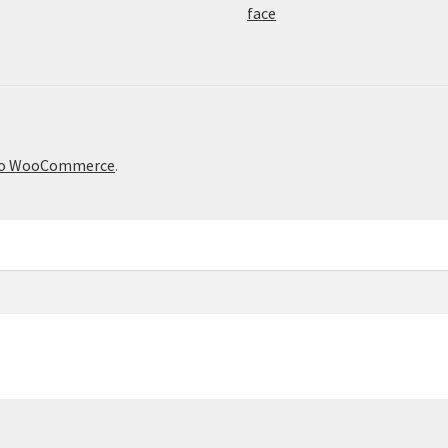
το WooCommerce
.