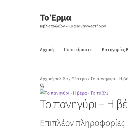
Το Έρμα
Απευθείας
Μετάβαση
μετάβαση
σε
Βιβλιοπωλείον – Καφεαναγνωστήριον
στην
περιεχόμενο
πλοήγηση
Αρχική
Ποιοι είμαστε
Κατηγορίες 
Αρχική σελίδα
/
Θέατρο
/
Το πανηγύρι – Η βέ
🔍
Το πανηγύρι – Η βέ
Επιπλέον πληροφορίες