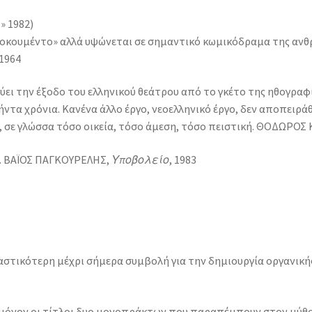
 1982)
ντοκουμέντο» αλλά υψώνεται σε σημαντικό κωμικόδραμα της ανθ
 1964
ει την έξοδο του ελληνικού θεάτρου από το γκέτο της ηθογραφί
τα χρόνια. Κανένα άλλο έργο, νεοελληνικό έργο, δεν αποπειράθη
, σε γλώσσα τόσο οικεία, τόσο άμεση, τόσο πειστική. ΘΟΔΩΡΟΣ
α. ΒΑΪΟΣ ΠΑΓΚΟΥΡΕΛΗΣ,
Υποβολείο
, 1983
τικότερη μέχρι σήμερα συμβολή για την δημιουργία οργανικής
ι μόνον οι τίτλοι δυο μονοπράκτων που παραπέμπουν στον μύθο