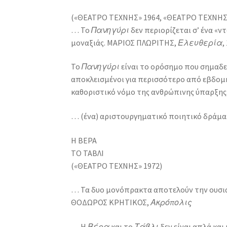
Το
(«ΘΕΑΤΡΟ ΤΕΧΝΗΣ» 1964, «ΘΕΑΤΡΟ ΤΕΧΝΗΣ»
τάβλι
… Το
Πανηγύρι
δεν περιορίζεται σ’ ένα «
ποσότητα
μοναξιάς. ΜΑΡΙΟΣ ΠΛΩΡΙΤΗΣ,
Ελευθερία
,
Το
Πανηγύρι
είναι το ορόσημο που σημαδεύ
αποκλεισμένοι για περισσότερο από εβδομήν
καθοριστικό νόμο της ανθρώπινης ύπαρξης
… (ένα) αριστουργηματικό ποιητικό δράμ
Η ΒΕΡΑ
ΤΟ ΤΑΒΛΙ
(«ΘΕΑΤΡΟ ΤΕΧΝΗΣ» 1972)
… Τα δυο μονόπρακτα αποτελούν την ουσιασ
ΘΟΔΩΡΟΣ ΚΡΗΤΙΚΟΣ,
Ακρόπολις
… Η
Βέρα
και το
Τάβλι
δεν είναι απλά κα