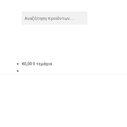
Αναζήτηση
Αναζήτηση
για:
€
0,00
0 τεμάχια