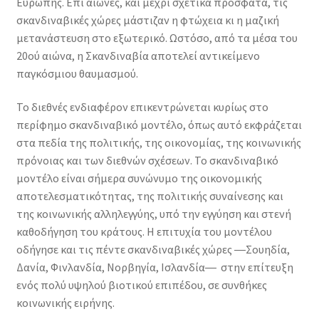
Ευρώπης. Επί αιώνες, και μέχρι σχετικά πρόσφατα, τις
συναίνεση
σκανδιναβικές χώρες μάστιζαν η φτώχεια κι η μαζική
και
μετανάστευση στο εξωτερικό. Ωστόσο, από τα μέσα του
θεσμικός
20ού αιώνα, η Σκανδιναβία αποτελεί αντικείμενο
πειραματισμός
παγκόσμιου θαυμασμού.
ποσότητα
Το διεθνές ενδιαφέρον επικεντρώνεται κυρίως στο
περίφημο σκανδιναβικό μοντέλο, όπως αυτό εκφράζεται
στα πεδία της πολιτικής, της οικονομίας, της κοινωνικής
πρόνοιας και των διεθνών σχέσεων. Το σκανδιναβικό
μοντέλο είναι σήμερα συνώνυμο της οικονομικής
αποτελεσματικότητας, της πολιτικής συναίνεσης και
της κοινωνικής αλληλεγγύης, υπό την εγγύηση και στενή
καθοδήγηση του κράτους. Η επιτυχία του μοντέλου
οδήγησε και τις πέντε σκανδιναβικές χώρες ―Σουηδία,
Δανία, Φινλανδία, Νορβηγία, Ισλανδία― στην επίτευξη
ενός πολύ υψηλού βιοτικού επιπέδου, σε συνθήκες
κοινωνικής ειρήνης.