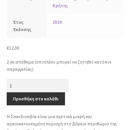
Κρήτης
Έτος
2019
Έκδοσης
€
12,00
2 σε απόθεμα (επιπλέον μπορεί να ζητηθεί κατόπιν
παραγγελίας)
Το
σκανδιναβικό
μοντέλο
Προσθήκη στο καλάθι
-
Αποτελεσματικότητα
Η Σκανδιναβία είναι μια σχετικά μικρή και
και
αραιοκατοικημένη περιοχή στο βόρειο περιθώριο της
αλληλεγγύη,