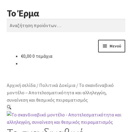
Το Έρμα
Απευθείας
Μετάβαση
Αναζήτηση
μετάβαση
σε
Αναζήτηση
στην
περιεχόμενο
για:
πλοήγηση
Μενού
€
0,00
0 τεμάχια
Αρχική
Ποιοι είμαστε
Αρχική σελίδα
/
Πολιτικά Δοκίμια
/
Το σκανδιναβικό
Κατηγορίες Βιβλίων
μοντέλο – Αποτελεσματικότητα και αλληλεγγύη,
συναίνεση και θεσμικός πειραματισμός
Συχνές Ερωτήσεις
🔍
Επικοινωνία