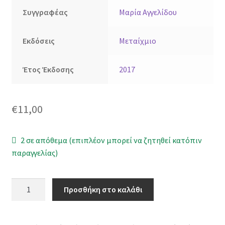
Συγγραφέας
Μαρία Αγγελίδου
Εκδόσεις
Μεταίχμιο
Έτος Έκδοσης
2017
€
11,00
2 σε απόθεμα (επιπλέον μπορεί να ζητηθεί κατόπιν
παραγγελίας)
Το
Προσθήκη στο καλάθι
Βυζάντιο
σε
έξι