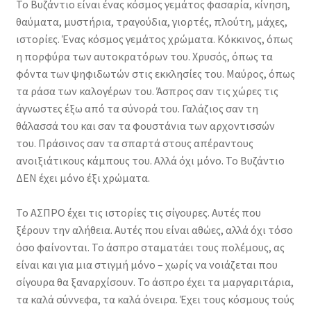
Το Βυζάντιο είναι ένας κόσμος γεμάτος φασαρία, κίνηση,
χρώματα:
θαύματα, μυστήρια, τραγούδια, γιορτές, πλούτη, μάχες,
Άσπρο
ιστορίες. Ένας κόσμος γεμάτος χρώματα. Κόκκινος, όπως
ποσότητα
η πορφύρα των αυτοκρατόρων του. Χρυσός, όπως τα
φόντα των ψηφιδωτών στις εκκλησίες του. Μαύρος, όπως
τα ράσα των καλογέρων του. Άσπρος σαν τις χώρες τις
άγνωστες έξω από τα σύνορά του. Γαλάζιος σαν τη
θάλασσά του και σαν τα φουστάνια των αρχοντισσών
του. Πράσινος σαν τα σπαρτά στους απέραντους
ανοιξιάτικους κάμπους του. Αλλά όχι μόνο. Το Βυζάντιο
ΔΕΝ έχει μόνο έξι χρώματα.
Το ΑΣΠΡΟ έχει τις ιστορίες τις σίγουρες. Αυτές που
ξέρουν την αλήθεια. Αυτές που είναι αθώες, αλλά όχι τόσο
όσο φαίνονται. Το άσπρο σταματάει τους πολέμους, ας
είναι και για μια στιγμή μόνο – χωρίς να νοιάζεται που
σίγουρα θα ξαναρχίσουν. Το άσπρο έχει τα μαργαριτάρια,
τα καλά σύννεφα, τα καλά όνειρα. Έχει τους κόσμους τούς