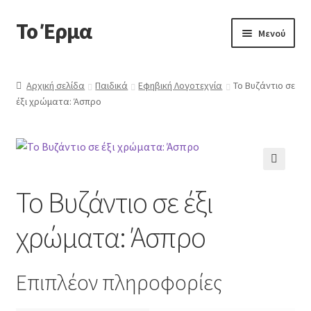
Το Έρμα
Απευθείας
Μετάβαση
Μενού
μετάβαση
σε
στην
περιεχόμενο
Αρχική
πλοήγηση
Αρχική σελίδα
Παιδικά
Εφηβική Λογοτεχνία
Το Βυζάντιο σε
έξι χρώματα: Άσπρο
Ποιοι είμαστε
Επέκτα
Κατηγορίες Βιβλίων
υπό-
μενού
Συχνές Ερωτήσεις
🔍
Το Βυζάντιο σε έξι
Επικοινωνία
χρώματα: Άσπρο
Επιπλέον πληροφορίες