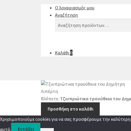
Ο λογαριασμός μου
Αναζήτηση
Αναζήτηση
Αναζήτηση
για:
Καλάθι
0
Βλέπετε:
Τζιυπριώτικα τραούθκια του Δημ
Προσθήκη στο καλάθι
Χρησιμοποιούμε cookies για να σας προσφέρουμε την καλύτερη δ
αυτό.
Εντάξει