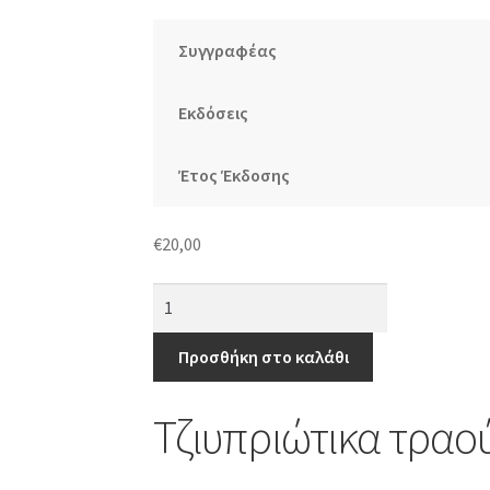
Συγγραφέας
Εκδόσεις
Έτος Έκδοσης
€
20,00
Τζιυπριώτικα
τραούθκια
του
Προσθήκη στο καλάθι
Δημήτρη
Λιπέρτη
Τζιυπριώτικα τραο
ποσότητα