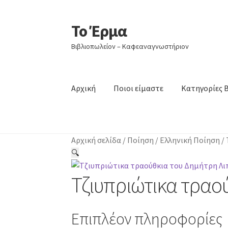
Το Έρμα
Απευθείας
Μετάβαση
μετάβαση
σε
Βιβλιοπωλείον – Καφεαναγνωστήριον
στην
περιεχόμενο
πλοήγηση
Αρχική
Ποιοι είμαστε
Κατηγορίες 
Αρχική σελίδα
/
Ποίηση
/
Ελληνική Ποίηση
/
🔍
Τζιυπριώτικα τραο
Επιπλέον πληροφορίες