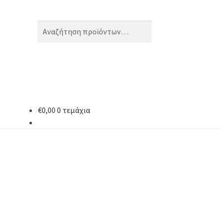
Αναζήτηση
Αναζήτηση
για:
€
0,00
0 τεμάχια