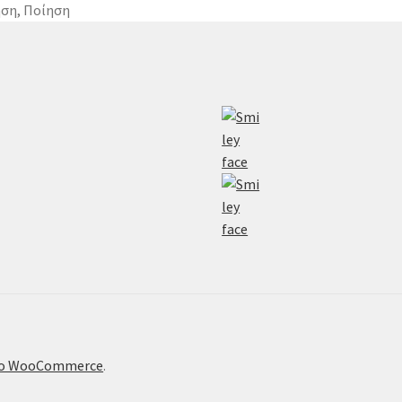
ηση
,
Ποίηση
το WooCommerce
.