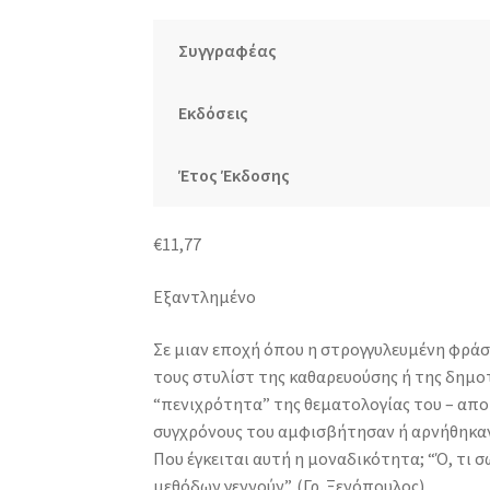
Συγγραφέας
Εκδόσεις
Έτος Έκδοσης
€
11,77
Εξαντλημένο
Σε μιαν εποχή όπου η στρογγυλευμένη φράσι
τους στυλίστ της καθαρευούσης ή της δημοτ
“πενιχρότητα” της θεματολογίας του – απο
συγχρόνους του αμφισβήτησαν ή αρνήθηκαν
Που έγκειται αυτή η μοναδικότητα; “Ό, τι σ
μεθόδων γεννούν”. (Γρ. Ξενόπουλος).