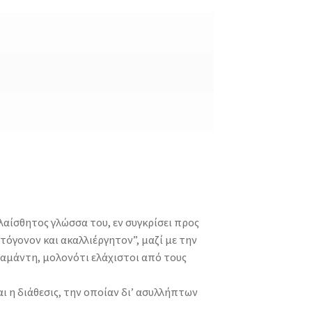
λαίσθητος γλώσσα του, εν συγκρίσει προς
τόγονον και ακαλλιέργητον”, μαζί με την
ιαμάντη, μολονότι ελάχιστοι από τους
αι η διάθεσις, την οποίαν δι’ ασυλλήπτων