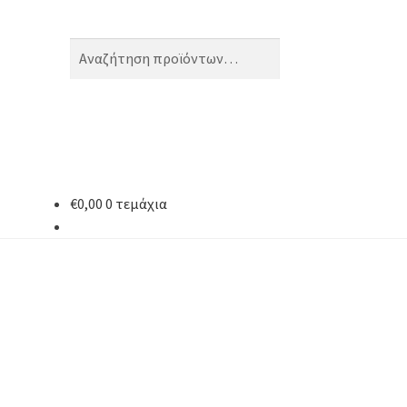
Αναζήτηση
Αναζήτηση
για:
€
0,00
0 τεμάχια