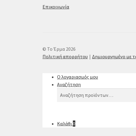
Επικοινωνία
© Το Έρμα 2026
Πολιτική απορρήτου
Δημιουργημένο με 
Ο λογαριασμός μου
Αναζήτηση
Αναζήτηση
Αναζήτηση
για:
Καλάθι
0