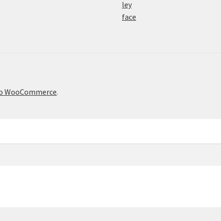
το WooCommerce
.