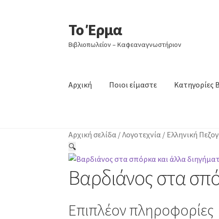
Το Έρμα
Απευθείας
Μετάβαση
μετάβαση
σε
Βιβλιοπωλείον – Καφεαναγνωστήριον
στην
περιεχόμενο
πλοήγηση
Αρχική
Ποιοι είμαστε
Κατηγορίες 
Αρχική σελίδα
/
Λογοτεχνία
/
Ελληνική Πεζο
🔍
Βαρδιάνος στα σπό
Επιπλέον πληροφορίες