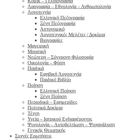
Κόμικ – Γελοιογραφία
Λαογραφία – Εθνολογία – Ανθρωπολογία
Λογοτεχνία
Ελληνική Πεζογραφία
Ξένη Πεζογραφία
Αστυνομικό
Λογοτεχνικές Μελέτες / Δοκίμια
Βιογραφίες
Μαγειρική
Μουσική
Νεώτερη – Σύγχρονη Φιλοσοφία
Οικολογία – Φύση
Παιδικά
Εφηβική Λογοτεχνία
Παιδικό Βιβλίο
Ποίηση
Ελληνική Ποίηση
Ξένη Ποίηση
Περιοδικά – Εφημερίδες
Πολιτικά Δοκίμια
Τέχνη
Υγεία – Ιατρικού Ενδιαφέροντος
Ψυχολογία – Αυτοβελτίωση – Ψυχανάλυση
Γενικής Θεματικής
Συχνές Ερωτήσεις