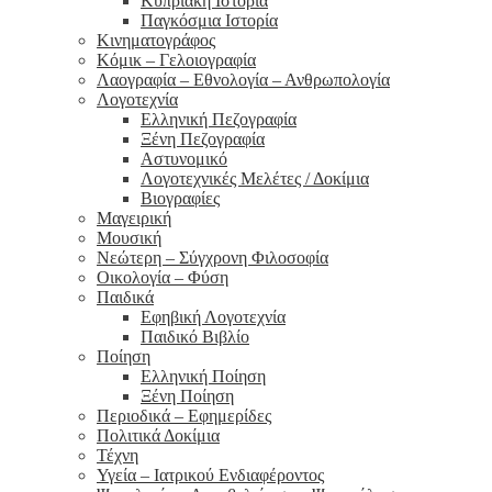
Κυπριακή Ιστορία
Παγκόσμια Ιστορία
Κινηματογράφος
Κόμικ – Γελοιογραφία
Λαογραφία – Εθνολογία – Ανθρωπολογία
Λογοτεχνία
Ελληνική Πεζογραφία
Ξένη Πεζογραφία
Αστυνομικό
Λογοτεχνικές Μελέτες / Δοκίμια
Βιογραφίες
Μαγειρική
Μουσική
Νεώτερη – Σύγχρονη Φιλοσοφία
Οικολογία – Φύση
Παιδικά
Εφηβική Λογοτεχνία
Παιδικό Βιβλίο
Ποίηση
Ελληνική Ποίηση
Ξένη Ποίηση
Περιοδικά – Εφημερίδες
Πολιτικά Δοκίμια
Τέχνη
Υγεία – Ιατρικού Ενδιαφέροντος