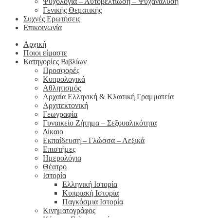
Ψυχολογία – Αυτοβελτίωση – Ψυχανάλυση
Γενικής Θεματικής
Συχνές Ερωτήσεις
Επικοινωνία
Αρχική
Ποιοι είμαστε
Κατηγορίες Βιβλίων
Προσφορές
Κυπρολογικά
Αθλητισμός
Αρχαία Ελληνική & Κλασική Γραμματεία
Αρχιτεκτονική
Γεωγραφία
Γυναικείο Ζήτημα – Σεξουαλικότητα
Δίκαιο
Εκπαίδευση – Γλώσσα – Λεξικά
Επιστήμες
Ημερολόγια
Θέατρο
Ιστορία
Ελληνική Ιστορία
Κυπριακή Ιστορία
Παγκόσμια Ιστορία
Κινηματογράφος