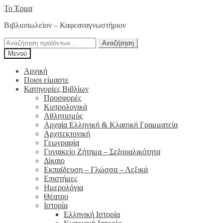
Απευθείας
Μετάβαση
Το Έρμα
μετάβαση
σε
Βιβλιοπωλείον – Καφεαναγνωστήριον
στην
περιεχόμενο
πλοήγηση
Αναζήτηση
Αναζήτηση
για:
Μενού
Αρχική
Ποιοι είμαστε
Κατηγορίες Βιβλίων
Προσφορές
Κυπρολογικά
Αθλητισμός
Αρχαία Ελληνική & Κλασική Γραμματεία
Αρχιτεκτονική
Γεωγραφία
Γυναικείο Ζήτημα – Σεξουαλικότητα
Δίκαιο
Εκπαίδευση – Γλώσσα – Λεξικά
Επιστήμες
Ημερολόγια
Θέατρο
Ιστορία
Ελληνική Ιστορία