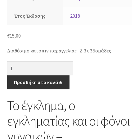
Έτος Έκδοσης
2018
€
15,00
Διαθέσιμο κατόπιν παραγγελίας : 2-3 εβδομάδες
Το
έγκλημα,
ο
Προσθήκη στο καλάθι
εγκληματίας
και
Το έγκλημα, ο
οι
φόνοι
εγκληματίας και οι φόνοι
γυναικών
-
γυναικών –
Ψυχοδυναμική,