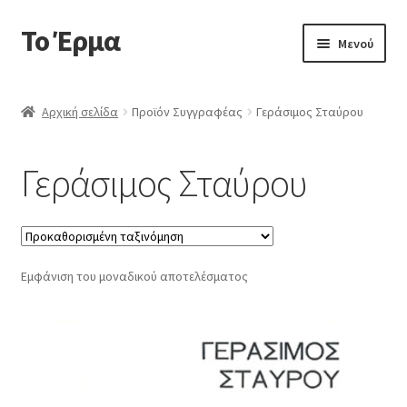
Το Έρμα
Απευθείας
Μετάβαση
Μενού
μετάβαση
σε
στην
περιεχόμενο
Αρχική
πλοήγηση
Αρχική σελίδα
Προϊόν Συγγραφέας
Γεράσιμος Σταύρου
Ποιοι είμαστε
Γεράσιμος Σταύρου
Επέκτα
Κατηγορίες Βιβλίων
υπό-
μενού
Συχνές Ερωτήσεις
Εμφάνιση του μοναδικού αποτελέσματος
Επικοινωνία