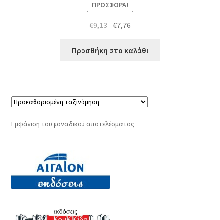
ΠΡΟΣΦΟΡΆ!
Original
Η
€
9,13
€
7,76
price
τρέχουσα
was:
τιμή
Προσθήκη στο καλάθι
€9,13.
είναι:
€7,76.
Εμφάνιση του μοναδικού αποτελέσματος