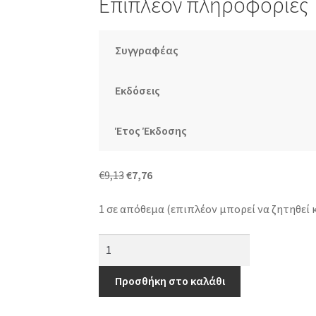
Επιπλέον πληροφορίες
Συγγραφέας
Εκδόσεις
Έτος Έκδοσης
Original
Η
€
9,13
€
7,76
price
τρέχουσα
1 σε απόθεμα (επιπλέον μπορεί να ζητηθεί 
was:
τιμή
€9,13.
είναι:
Καληνύχτα
€7,76.
Μαργαρίτα
ποσότητα
Προσθήκη στο καλάθι