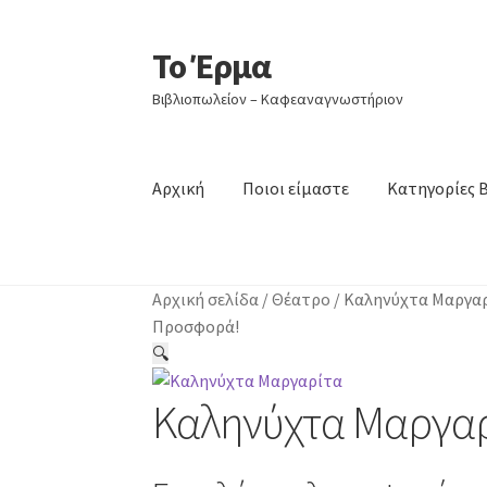
Το Έρμα
Απευθείας
Μετάβαση
μετάβαση
σε
Βιβλιοπωλείον – Καφεαναγνωστήριον
στην
περιεχόμενο
πλοήγηση
Αρχική
Ποιοι είμαστε
Κατηγορίες 
Αρχική σελίδα
/
Θέατρο
/
Καληνύχτα Μαργα
Προσφορά!
🔍
Καληνύχτα Μαργα