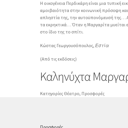
Η οικογένεια Περδικάρη είναι μια τυπική ει
αμοιβαιότητα στην κοινωνική πρόσοψη και η
απληστία της, την αυτοϋπονόμευσή της… Αυ
τα εκρηκτικά… Όταν η Μαργαρίτα μυείται εί
στο ίδιο της το σπίτι.
Κώστας Γεωργουσόπουλος,
Εστία
(Από τις εκδόσεις)
Καληνύχτα Μαργα
Κατηγορίες
Θέατρο
,
Προσφορές
Προσφορές