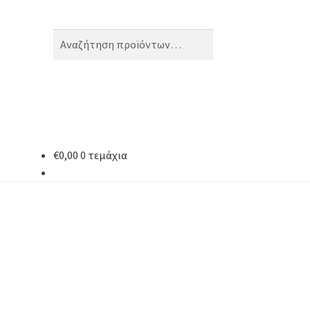
Αναζήτηση
Αναζήτηση
για:
€
0,00
0 τεμάχια