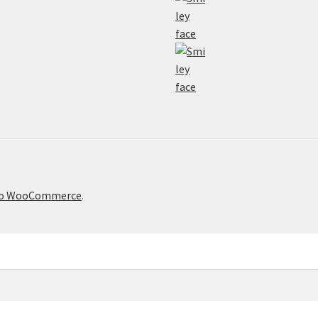
το WooCommerce
.