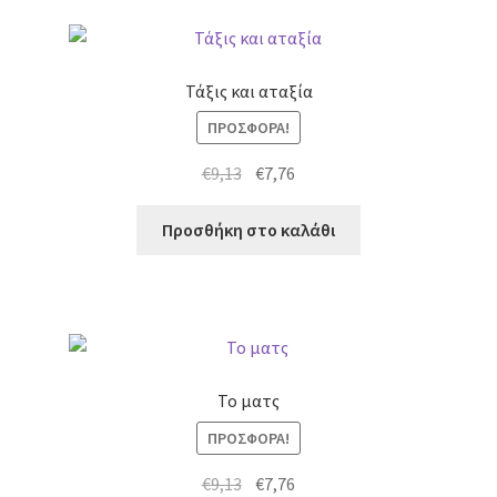
Τάξις και αταξία
ΠΡΟΣΦΟΡΆ!
Original
Η
€
9,13
€
7,76
price
τρέχουσα
was:
τιμή
Προσθήκη στο καλάθι
€9,13.
είναι:
€7,76.
Το ματς
ΠΡΟΣΦΟΡΆ!
Original
Η
€
9,13
€
7,76