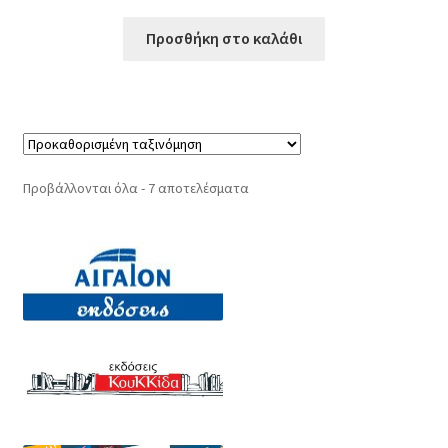
price
τρέχουσα
was:
τιμή
Προσθήκη στο καλάθι
€9,13.
είναι:
€7,76.
Προβάλλονται όλα - 7 αποτελέσματα