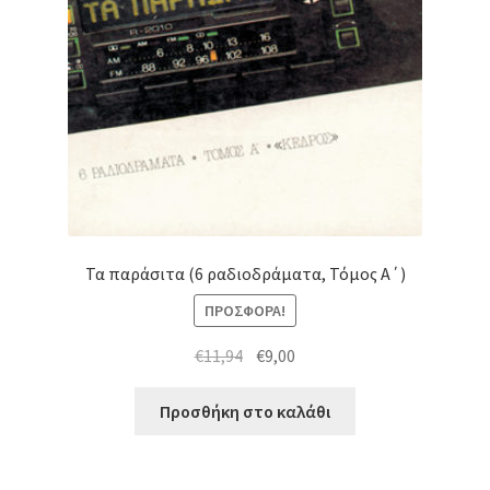
Τα παράσιτα (6 ραδιοδράματα, Τόμος Α΄)
ΠΡΟΣΦΟΡΆ!
Original
Η
€
11,94
€
9,00
price
τρέχουσα
was:
τιμή
Προσθήκη στο καλάθι
€11,94.
είναι:
€9,00.