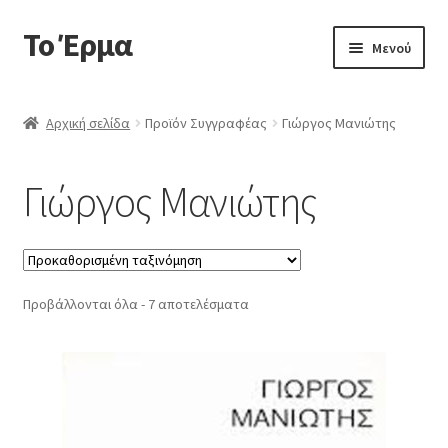
Το Έρμα
Απευθείας
Μετάβαση
Μενού
μετάβαση
σε
στην
περιεχόμενο
Αρχική
πλοήγηση
Αρχική σελίδα
Προϊόν Συγγραφέας
Γιώργος Μανιώτης
Ποιοι είμαστε
Γιώργος Μανιώτης
Επέκτα
Κατηγορίες Βιβλίων
υπό-
μενού
Συχνές Ερωτήσεις
Προβάλλονται όλα - 7 αποτελέσματα
Επικοινωνία