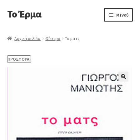
Το Έρμα
Μενού
Αρχική
Αρχική σελίδα
Θέατρο
Το ματς
Ποιοι είμαστε
ΠΡΟΣΦΟΡΆ!
Κατηγορίες Βιβλίων
Συχνές Ερωτήσεις
🔍
Επικοινωνία