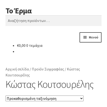
Το Έρμα
Απευθείας
Μετάβαση
Αναζήτηση
μετάβαση
σε
Αναζήτηση
στην
περιεχόμενο
για:
πλοήγηση
Μενού
€
0,00
0 τεμάχια
Αρχική
Ποιοι είμαστε
Αρχική σελίδα
/
Προϊόν Συγγραφέας
/
Κώστας
Κατηγορίες Βιβλίων
Κουτσουρέλης
Κώστας Κουτσουρέλης
Συχνές Ερωτήσεις
Επικοινωνία