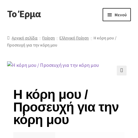
Το Έρμα
Μενού
Αρχική
Αρχική σελίδα
Ποίηση
Ελληνική Ποίηση
Η κόρη μου /
Προσευχή για την κόρη μου
Ποιοι είμαστε
Κατηγορίες Βιβλίων
Συχνές Ερωτήσεις
🔍
Η κόρη μου /
Επικοινωνία
Προσευχή για την
κόρη μου