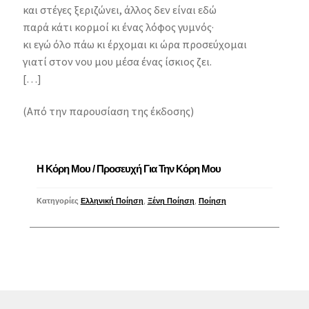
και στέγες ξεριζώνει, άλλος δεν είναι εδώ
παρά κάτι κορμοί κι ένας λόφος γυμνός·
κι εγώ όλο πάω κι έρχομαι κι ώρα προσεύχομαι
γιατί στον νου μου μέσα ένας ίσκιος ζει.
[…]
(Από την παρουσίαση της έκδοσης)
Η Κόρη Μου / Προσευχή Για Την Κόρη Μου
Κατηγορίες
Ελληνική Ποίηση
,
Ξένη Ποίηση
,
Ποίηση