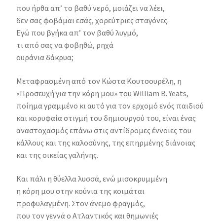
που ήρθα απ’ το βαθύ νερό, μοιάζει να λέει,
δεν σας φοβάμαι εσάς, χορεύτριες σταγόνες.
Εγώ που βγήκα απ’ τον βαθύ λυγμό,
τι από σας να φοβηθώ, ρηχά
ουράνια δάκρυα;
Μεταφρασμένη από τον Κώστα Κουτσουρέλη, η
«Προσευχή για την κόρη μου» του William B. Yeats,
ποίημα γραμμένο κι αυτό για τον ερχομό ενός παιδιού
και κορυφαία στιγμή του δημιουργού του, είναι ένας
αναστοχασμός επάνω στις αντίδρομες έννοιες του
κάλλους και της καλοσύνης, της επηρμένης διάνοιας
και της οικείας γαλήνης.
Και πάλι η θύελλα λυσσά, ενώ μισοκρυμμένη
η κόρη μου στην κούνια της κοιμάται
προφυλαγμένη. Στον άνεμο φραγμός,
που τον γεννά ο Ατλαντικός και θημωνιές