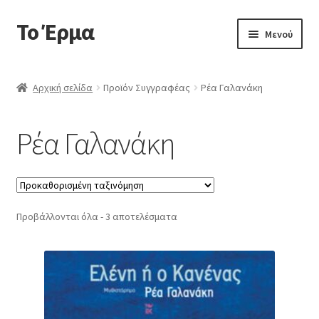
Το Έρμα
Απευθείας
Μετάβαση
Μενού
μετάβαση
σε
στην
περιεχόμενο
Αρχική
πλοήγηση
Αρχική σελίδα
Προϊόν Συγγραφέας
Ρέα Γαλανάκη
Ποιοι είμαστε
Ρέα Γαλανάκη
Επέκτα
Κατηγορίες Βιβλίων
υπό-
μενού
Συχνές Ερωτήσεις
Προβάλλονται όλα - 3 αποτελέσματα
Επικοινωνία