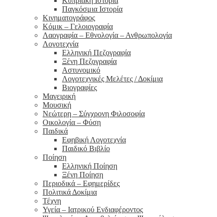
Κυπριακή Ιστορία
Παγκόσμια Ιστορία
Κινηματογράφος
Κόμικ – Γελοιογραφία
Λαογραφία – Εθνολογία – Ανθρωπολογία
Λογοτεχνία
Ελληνική Πεζογραφία
Ξένη Πεζογραφία
Αστυνομικό
Λογοτεχνικές Μελέτες / Δοκίμια
Βιογραφίες
Μαγειρική
Μουσική
Νεώτερη – Σύγχρονη Φιλοσοφία
Οικολογία – Φύση
Παιδικά
Εφηβική Λογοτεχνία
Παιδικό Βιβλίο
Ποίηση
Ελληνική Ποίηση
Ξένη Ποίηση
Περιοδικά – Εφημερίδες
Πολιτικά Δοκίμια
Τέχνη
Υγεία – Ιατρικού Ενδιαφέροντος