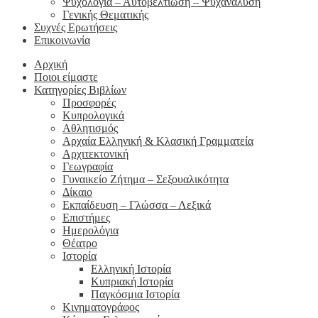
Ψυχολογία – Αυτοβελτίωση – Ψυχανάλυση
Γενικής Θεματικής
Συχνές Ερωτήσεις
Επικοινωνία
Αρχική
Ποιοι είμαστε
Κατηγορίες Βιβλίων
Προσφορές
Κυπρολογικά
Αθλητισμός
Αρχαία Ελληνική & Κλασική Γραμματεία
Αρχιτεκτονική
Γεωγραφία
Γυναικείο Ζήτημα – Σεξουαλικότητα
Δίκαιο
Εκπαίδευση – Γλώσσα – Λεξικά
Επιστήμες
Ημερολόγια
Θέατρο
Ιστορία
Ελληνική Ιστορία
Κυπριακή Ιστορία
Παγκόσμια Ιστορία
Κινηματογράφος