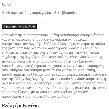
€
14,84
Διαθέσιμο κατόπιν παραγγελίας : 2-3 εβδομάδες
Ελένη
ή
Προσθήκη στο καλάθι
ο
Κανένας
Στα νιάτα της η Σπετσιώτισσα Ελένη Μπούκουρα ντύθηκε άντρας
ποσότητα
για να μπορέσει να σπουδάσει ζωγραφική στην Ιταλία,
παντρεύτηκε τον ζωγράφο Σαβέριο Αλταμούρα, γέννησε τα παιδιά
της (ανάμεσά τους και τον θαλασσογράφο Ιωάννη Αλταμούρα),
επέστρεψε εγκαταλειμμένη από τον άντρα της στην Αθήνα και
εργάστηκε ως ζωγράφος. Στα γεράματά της έζησε δυο δεκαετίες
μόνη και έγκλειστη στο παραθαλάσσιο σπίτι των Σπετσών,
παροπλισμένη πια ζωγράφος και χαροκαμένη μάνα, τριγυρισμένη
από ψιθύρους για άσκηση μαγείας και για τρέλα. Δραματική,
προκλητική, με πολλές ανατροπές και αντιφάσεις κύλησε η ζωή της
πρώτης Ελληνίδας ζωγράφου, για την οποία δεν διαθέτουμε ακόμη
όλα τα κλειδιά. Το μυθιστόρημα
Ελένη ή ο Κανένας
προσπάθησε
να προσεγγίσει τον βίο και τον μύθο αυτής της υπαρκτής, της πάντα
επίκαιρης Ελένης, με τα δικά του αντικλείδια. (Από την
παρουσίαση στο οπισθόφυλλο του βιβλίου)
Ελένη ή ο Κανένας