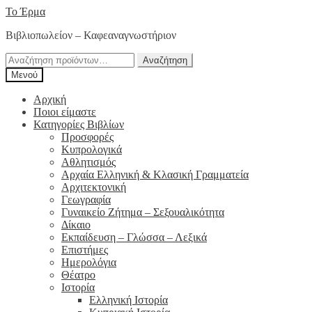
Απευθείας
Μετάβαση
Το Έρμα
μετάβαση
σε
Βιβλιοπωλείον – Καφεαναγνωστήριον
στην
περιεχόμενο
πλοήγηση
Αναζήτηση
Αναζήτηση
για:
Μενού
Αρχική
Ποιοι είμαστε
Κατηγορίες Βιβλίων
Προσφορές
Κυπρολογικά
Αθλητισμός
Αρχαία Ελληνική & Κλασική Γραμματεία
Αρχιτεκτονική
Γεωγραφία
Γυναικείο Ζήτημα – Σεξουαλικότητα
Δίκαιο
Εκπαίδευση – Γλώσσα – Λεξικά
Επιστήμες
Ημερολόγια
Θέατρο
Ιστορία
Ελληνική Ιστορία