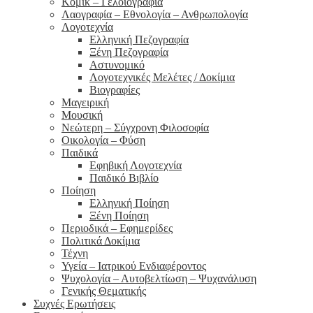
Κόμικ – Γελοιογραφία
Λαογραφία – Εθνολογία – Ανθρωπολογία
Λογοτεχνία
Ελληνική Πεζογραφία
Ξένη Πεζογραφία
Αστυνομικό
Λογοτεχνικές Μελέτες / Δοκίμια
Βιογραφίες
Μαγειρική
Μουσική
Νεώτερη – Σύγχρονη Φιλοσοφία
Οικολογία – Φύση
Παιδικά
Εφηβική Λογοτεχνία
Παιδικό Βιβλίο
Ποίηση
Ελληνική Ποίηση
Ξένη Ποίηση
Περιοδικά – Εφημερίδες
Πολιτικά Δοκίμια
Τέχνη
Υγεία – Ιατρικού Ενδιαφέροντος
Ψυχολογία – Αυτοβελτίωση – Ψυχανάλυση
Γενικής Θεματικής
Συχνές Ερωτήσεις