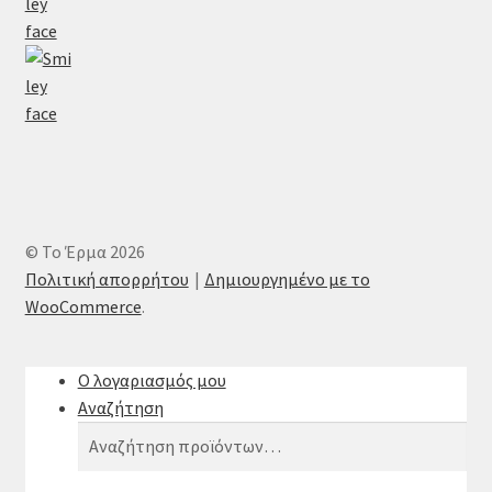
© Το Έρμα 2026
Πολιτική απορρήτου
Δημιουργημένο με το
WooCommerce
.
Ο λογαριασμός μου
Αναζήτηση
Αναζήτηση
Αναζήτηση
για: