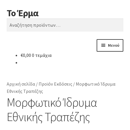
Το Έρμα
Απευθείας
Μετάβαση
Αναζήτηση
μετάβαση
σε
Αναζήτηση
στην
περιεχόμενο
για:
πλοήγηση
Μενού
€
0,00
0 τεμάχια
Αρχική
Ποιοι είμαστε
Αρχική σελίδα
/
Προϊόν Εκδόσεις
/
Μορφωτικό Ίδρυμα
Κατηγορίες Βιβλίων
Εθνικής Τραπέζης
Μορφωτικό Ίδρυμα
Συχνές Ερωτήσεις
Εθνικής Τραπέζης
Επικοινωνία