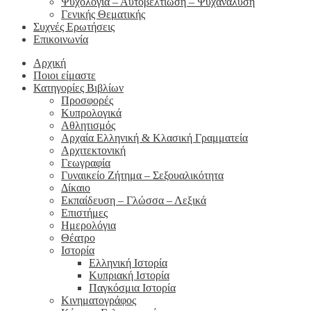
Ψυχολογία – Αυτοβελτίωση – Ψυχανάλυση
Γενικής Θεματικής
Συχνές Ερωτήσεις
Επικοινωνία
Αρχική
Ποιοι είμαστε
Κατηγορίες Βιβλίων
Προσφορές
Κυπρολογικά
Αθλητισμός
Αρχαία Ελληνική & Κλασική Γραμματεία
Αρχιτεκτονική
Γεωγραφία
Γυναικείο Ζήτημα – Σεξουαλικότητα
Δίκαιο
Εκπαίδευση – Γλώσσα – Λεξικά
Επιστήμες
Ημερολόγια
Θέατρο
Ιστορία
Ελληνική Ιστορία
Κυπριακή Ιστορία
Παγκόσμια Ιστορία
Κινηματογράφος