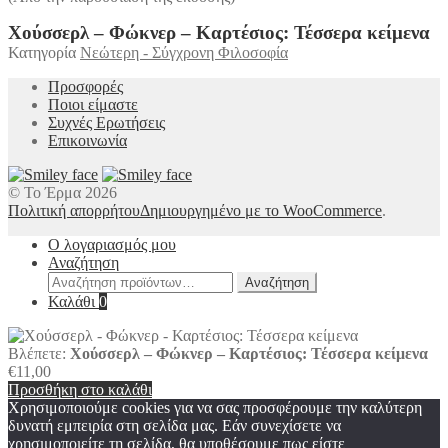
Χούσσερλ – Φώκνερ – Καρτέσιος: Τέσσερα κείμενα
Κατηγορία
Νεώτερη - Σύγχρονη Φιλοσοφία
Προσφορές
Ποιοι είμαστε
Συχνές Ερωτήσεις
Επικοινωνία
© Το Έρμα 2026
Πολιτική απορρήτου
Δημιουργημένο με το WooCommerce
.
Ο λογαριασμός μου
Αναζήτηση
Αναζήτηση
Αναζήτηση
για:
Καλάθι
0
Βλέπετε:
Χούσσερλ – Φώκνερ – Καρτέσιος: Τέσσερα κείμενα
€
11,00
Προσθήκη στο καλάθι
Χρησιμοποιούμε cookies για να σας προσφέρουμε την καλύτερη
δυνατή εμπειρία στη σελίδα μας. Εάν συνεχίσετε να
χρησιμοποιείτε τη σελίδα, θα υποθέσουμε πως είστε