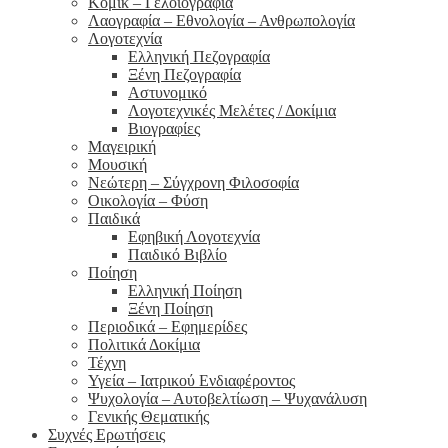
Κόμικ – Γελοιογραφία
Λαογραφία – Εθνολογία – Ανθρωπολογία
Λογοτεχνία
Ελληνική Πεζογραφία
Ξένη Πεζογραφία
Αστυνομικό
Λογοτεχνικές Μελέτες / Δοκίμια
Βιογραφίες
Μαγειρική
Μουσική
Νεώτερη – Σύγχρονη Φιλοσοφία
Οικολογία – Φύση
Παιδικά
Εφηβική Λογοτεχνία
Παιδικό Βιβλίο
Ποίηση
Ελληνική Ποίηση
Ξένη Ποίηση
Περιοδικά – Εφημερίδες
Πολιτικά Δοκίμια
Τέχνη
Υγεία – Ιατρικού Ενδιαφέροντος
Ψυχολογία – Αυτοβελτίωση – Ψυχανάλυση
Γενικής Θεματικής
Συχνές Ερωτήσεις