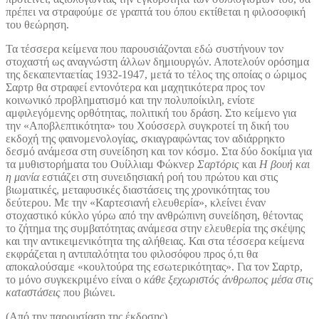
πρέπει να στραφούμε σε γραπτά του όπου εκτίθεται η φιλοσοφική
του θεώρηση.
Τα τέσσερα κείμενα που παρουσιάζονται εδώ συστήνουν τον
στοχαστή ως αναγνώστη άλλων δημιουργών. Αποτελούν ορόσημα
της δεκαπενταετίας 1932-1947, μετά το τέλος της οποίας ο ώριμος
Σαρτρ θα στραφεί εντονότερα και μαχητικότερα προς τον
κοινωνικό προβληματισμό και την πολυποίκιλη, ενίοτε
αμφιλεγόμενης ορθότητας, πολιτική του δράση. Στο κείμενο για
την «Αποβλεπτικότητα» του Χούσσερλ συγκροτεί τη δική του
εκδοχή της φαινομενολογίας, σκιαγραφώντας τον αδιάρρηκτο
δεσμό ανάμεσα στη συνείδηση και τον κόσμο. Στα δύο δοκίμια για
τα μυθιστορήματα του Ουίλλιαμ Φώκνερ
Σαρτόρις
και
Η βουή και
η μανία
εστιάζει στη συνειδησιακή ροή του πρώτου και στις
βιωματικές, μεταφυσικές διαστάσεις της χρονικότητας του
δεύτερου. Με την «Καρτεσιανή ελευθερία», κλείνει έναν
στοχαστικό κύκλο γύρω από την ανθρώπινη συνείδηση, θέτοντας
το ζήτημα της συμβατότητας ανάμεσα στην ελευθερία της σκέψης
και την αντικειμενικότητα της αλήθειας. Και στα τέσσερα κείμενα
εκφράζεται η αντιπαλότητα του φιλοσόφου προς ό,τι θα
αποκαλούσαμε «κουλτούρα της εσωτερικότητας». Για τον Σαρτρ,
το μόνο συγκεκριμένο είναι ο
κάθε ξεχωριστός άνθρωπος μέσα στις
καταστάσεις
που βιώνει.
(Από την παρουσίαση της έκδοσης)