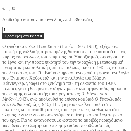
€
11,00
Διαθέσιμο κατόπιν παραγγελίας : 2-3 εβδομάδες
Χούσσερλ
-
Προσθήκη στο καλάθι
Φώκνερ
-
Ο φιλόσοφος Ζαν-Πωλ Σαρτρ (Παρίσι 1905-1980), εξέχουσα
Καρτέσιος:
μορφή της γαλλικής στρατευμένης διανόησης του εικοστού αιώνα,
Τέσσερα
κύριος εκπρόσωπος του ρεύματος του Υπαρξισμού, σφράγισε με
κείμενα
το έργο και την προσωπικότητά του την ταραχώδη μεταπολεμική
ποσότητα
πνευματική και πολιτική ζωή της Γαλλίας, από το 1945 ως το τέλος
της δεκαετίας του ’70. Βαθιά επηρεασμένος από τη φαινομενολογία
του Έντμουντ Χούσσερλ και την οντολογία του Μάρτιν
Χάιντεγκερ, γράφει στο ξεκίνημά του, τη δεκαετία του 1930,
μελέτες για τη θεωρία των συγκινήσεων και τη φαντασία, προοίμιο
της ώριμης φιλοσοφικής του πραγματείας
Το Είναι και το
Μηδέν
(1943), ενώ ακολουθεί το επίσης κομβικό
Ο Υπαρξισμός
είναι Ανθρωπισμός
(1946). Η φήμη του οφείλει πολλά στις
πολιτικές και συναισθηματικές του περιπέτειες, καθώς και στο
πλήθος των ιδεών που συναντάμε στα θεατρικά και λογοτεχνικά
του έργα. Για να κατανοήσουμε ωστόσο το ακριβές περιεχόμενο
των ιδεών του Σαρτρ και να ερμηνεύσουμε ορθά όσα μάς
προτείνει, αξιολογώντας την εγκυρότητα των συλλογισμών του, θα