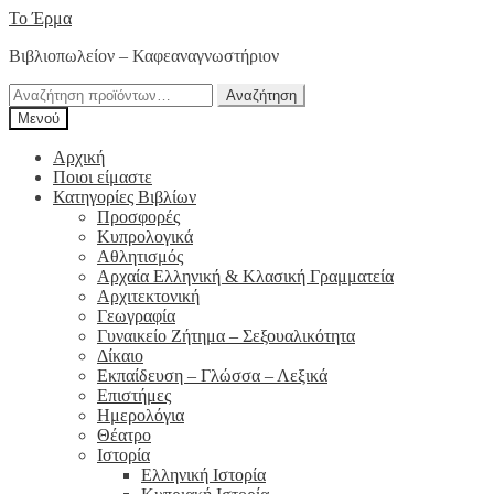
Απευθείας
Μετάβαση
Το Έρμα
μετάβαση
σε
Βιβλιοπωλείον – Καφεαναγνωστήριον
στην
περιεχόμενο
πλοήγηση
Αναζήτηση
Αναζήτηση
για:
Μενού
Αρχική
Ποιοι είμαστε
Κατηγορίες Βιβλίων
Προσφορές
Κυπρολογικά
Αθλητισμός
Αρχαία Ελληνική & Κλασική Γραμματεία
Αρχιτεκτονική
Γεωγραφία
Γυναικείο Ζήτημα – Σεξουαλικότητα
Δίκαιο
Εκπαίδευση – Γλώσσα – Λεξικά
Επιστήμες
Ημερολόγια
Θέατρο
Ιστορία
Ελληνική Ιστορία