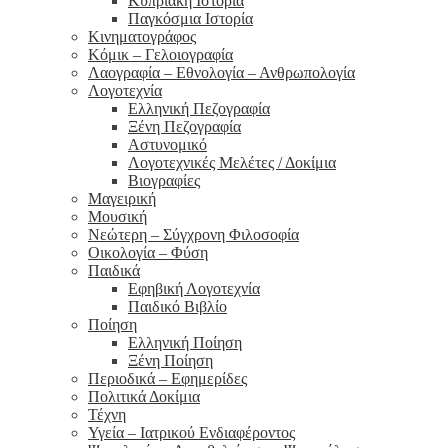
Κυπριακή Ιστορία
Παγκόσμια Ιστορία
Κινηματογράφος
Κόμικ – Γελοιογραφία
Λαογραφία – Εθνολογία – Ανθρωπολογία
Λογοτεχνία
Ελληνική Πεζογραφία
Ξένη Πεζογραφία
Αστυνομικό
Λογοτεχνικές Μελέτες / Δοκίμια
Βιογραφίες
Μαγειρική
Μουσική
Νεώτερη – Σύγχρονη Φιλοσοφία
Οικολογία – Φύση
Παιδικά
Εφηβική Λογοτεχνία
Παιδικό Βιβλίο
Ποίηση
Ελληνική Ποίηση
Ξένη Ποίηση
Περιοδικά – Εφημερίδες
Πολιτικά Δοκίμια
Τέχνη
Υγεία – Ιατρικού Ενδιαφέροντος