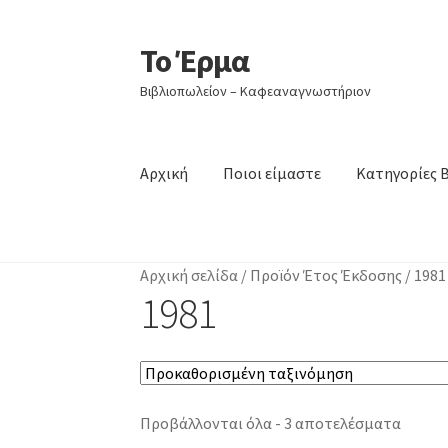
Το Έρμα
Απευθείας
Μετάβαση
μετάβαση
σε
Βιβλιοπωλείον – Καφεαναγνωστήριον
στην
περιεχόμενο
πλοήγηση
Αρχική
Ποιοι είμαστε
Κατηγορίες 
Αρχική σελίδα
/
Προϊόν Έτος Έκδοσης
/
1981
1981
Προβάλλονται όλα - 3 αποτελέσματα