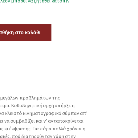
πλέον μπορεί να ζητηθεί κατόπιν
θήκη στο καλάθι
ων μεγάλων προβλημάτων της
ότερα. Καθοδηγητική αρχή υπήρξε η
 ένα κλειστό κινηματογραφικό σύμπαν απ’
ι να συμβαδίζει και ν’ ανταποκρίνεται
ς κι έκφρασης. Για πάρα πολλά χρόνια η
ιακές, πού διατηρούνταν χάρη στην