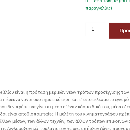
1 σε απόθεμα (επι
παραγγελίας)
Προσ
 βιβλίου είναι η πρόταση μερικών νέων τρόπων προσέγγισης τ
κι η έρευνα νάναι συστηματικότερη και τ’ αποτελέσματα εγκυρ
υ δεν πρέπει να γίνεται μέσα σ’ έναν κόσμο δικό του, μέσα σ’
θοδοι είναι αποδιοπομπαίες. Η μελέτη του κινηματογράφου πρέπε
 άλλων μέσων, των άλλων τεχνών, των άλλων τρόπων επικοινωνία
 στις Αγγλοσαξονικές τουλάχιστον χώρες, υπήρξαν ζώνες προνομ