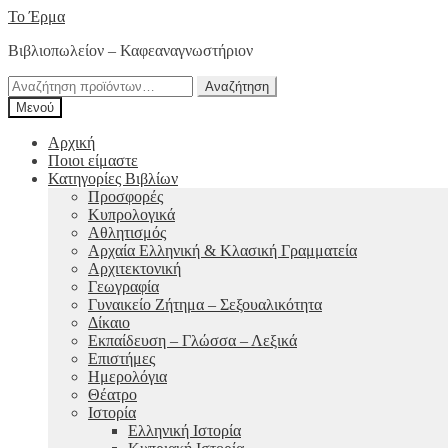
Απευθείας
Μετάβαση
Το Έρμα
μετάβαση
σε
Βιβλιοπωλείον – Καφεαναγνωστήριον
στην
περιεχόμενο
πλοήγηση
Αναζήτηση
Αναζήτηση
για:
Μενού
Αρχική
Ποιοι είμαστε
Κατηγορίες Βιβλίων
Προσφορές
Κυπρολογικά
Αθλητισμός
Αρχαία Ελληνική & Κλασική Γραμματεία
Αρχιτεκτονική
Γεωγραφία
Γυναικείο Ζήτημα – Σεξουαλικότητα
Δίκαιο
Εκπαίδευση – Γλώσσα – Λεξικά
Επιστήμες
Ημερολόγια
Θέατρο
Ιστορία
Ελληνική Ιστορία