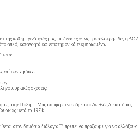
τι της καθηµερινότητάς µας, µε έννοιες όπως η υφαλοκρηπίδα, η ΑΟ
ρόπο απλό, κατανοητό και επιστηµονικά τεκµηριωµένο.
έµατα:
ς επί των νησιών;
ιών;
λληνοτουρκικές σχέσεις;
ότητας στην Πόλη; – Μας συµφέρει να πάµε στο Διεθνές Δικαστήριο;
Τουρκίας µετά το 1974;
ίθεται στον δηµόσιο διάλογο: Τι πρέπει να πράξουµε για να αλλάξουν