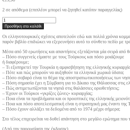
2 σε απόθεμα (επιπλέον μπορεί να ζητηθεί κατόπιν παραγγελίας)
Ελλάδα
και
Προσθήκη στο καλάθι
Τουρκία
-
Οι ελληνοτουρκικές σχέσεις αποτελούν εδώ και πολλά χρόνια κοµµά
50
παρόν βιβλίο επιδιώκει να εξερευνήσει αυτό το σύνθετο πεδίο µε τ
ερωτήματα
και
Μέσα από 50 ερωτήσεις και απαντήσεις εξετάζονται µία σειρά από θ
απαντήσεις
– Πόσο συγγενείς είµαστε µε τους Τούρκους και πόσο µοιάζουµε
ποσότητα
ή διαφέρουµε;
– Τι εξυπηρετεί την Τουρκία η αµφισβήτηση της ελληνικής κυριαρχία
– Πότε και πώς µπορούν να αυξηθούν τα ελληνικά χωρικά ύδατα;
– Πόσο σοβαρό είναι το θέµα της αποστρατιωτικοποιήσεως των νησ
– Πόση σηµασία έχει η Σύµβαση για το Δίκαιο της Θάλασσας στις ε
– Πώς αντιµετωπίζονται τα νησιά στις θαλάσσιες οριοθετήσεις;
– Έχουν οι Τούρκοι «γκρίζες ζώνες» κυριαρχίας;
– Ποια είναι τα προβλήµατα και οι προοπτικές της ελληνικής µειον
– Ποια και πόσο αποτελεσµατική είναι η στρατηγική µας έναντι της 
– Πόσο έχουν αλλάξει τα δεδοµένα από το 1974 µέχρι σήµερα;
Στο τέλος επιχειρείται να δοθεί απάντηση στο µεγάλο ερώτηµα που τ
(Από την παρουσίαση της έκδοσης)