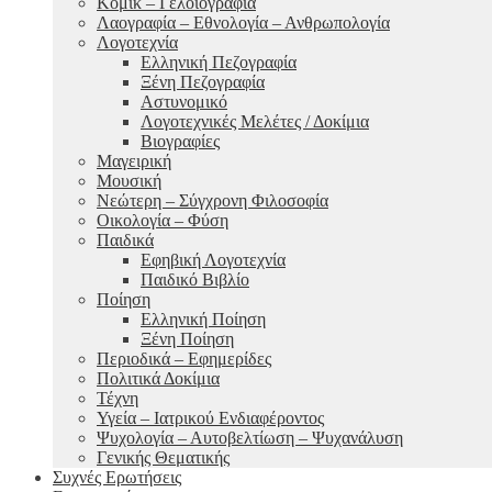
Κόμικ – Γελοιογραφία
Λαογραφία – Εθνολογία – Ανθρωπολογία
Λογοτεχνία
Ελληνική Πεζογραφία
Ξένη Πεζογραφία
Αστυνομικό
Λογοτεχνικές Μελέτες / Δοκίμια
Βιογραφίες
Μαγειρική
Μουσική
Νεώτερη – Σύγχρονη Φιλοσοφία
Οικολογία – Φύση
Παιδικά
Εφηβική Λογοτεχνία
Παιδικό Βιβλίο
Ποίηση
Ελληνική Ποίηση
Ξένη Ποίηση
Περιοδικά – Εφημερίδες
Πολιτικά Δοκίμια
Τέχνη
Υγεία – Ιατρικού Ενδιαφέροντος
Ψυχολογία – Αυτοβελτίωση – Ψυχανάλυση
Γενικής Θεματικής
Συχνές Ερωτήσεις