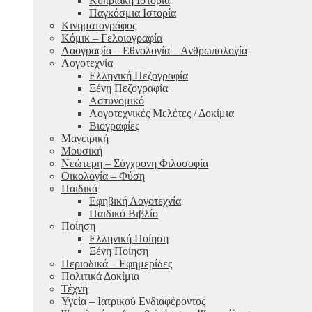
Κυπριακή Ιστορία
Παγκόσμια Ιστορία
Κινηματογράφος
Κόμικ – Γελοιογραφία
Λαογραφία – Εθνολογία – Ανθρωπολογία
Λογοτεχνία
Ελληνική Πεζογραφία
Ξένη Πεζογραφία
Αστυνομικό
Λογοτεχνικές Μελέτες / Δοκίμια
Βιογραφίες
Μαγειρική
Μουσική
Νεώτερη – Σύγχρονη Φιλοσοφία
Οικολογία – Φύση
Παιδικά
Εφηβική Λογοτεχνία
Παιδικό Βιβλίο
Ποίηση
Ελληνική Ποίηση
Ξένη Ποίηση
Περιοδικά – Εφημερίδες
Πολιτικά Δοκίμια
Τέχνη
Υγεία – Ιατρικού Ενδιαφέροντος