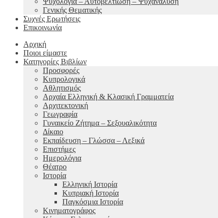
Ψυχολογία – Αυτοβελτίωση – Ψυχανάλυση
Γενικής Θεματικής
Συχνές Ερωτήσεις
Επικοινωνία
Αρχική
Ποιοι είμαστε
Κατηγορίες Βιβλίων
Προσφορές
Κυπρολογικά
Αθλητισμός
Αρχαία Ελληνική & Κλασική Γραμματεία
Αρχιτεκτονική
Γεωγραφία
Γυναικείο Ζήτημα – Σεξουαλικότητα
Δίκαιο
Εκπαίδευση – Γλώσσα – Λεξικά
Επιστήμες
Ημερολόγια
Θέατρο
Ιστορία
Ελληνική Ιστορία
Κυπριακή Ιστορία
Παγκόσμια Ιστορία
Κινηματογράφος