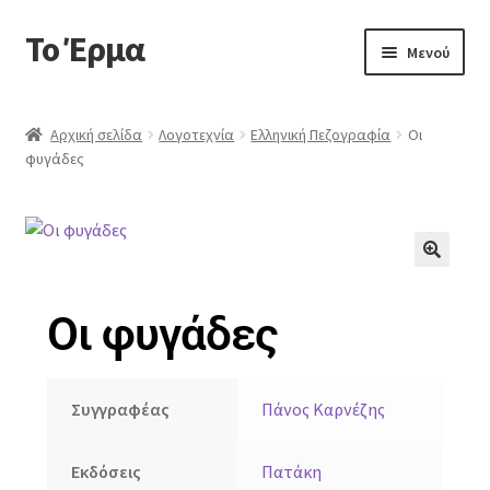
Το Έρμα
Μενού
Αρχική
Αρχική σελίδα
Λογοτεχνία
Ελληνική Πεζογραφία
Οι
φυγάδες
Ποιοι είμαστε
Κατηγορίες Βιβλίων
Συχνές Ερωτήσεις
🔍
Οι φυγάδες
Επικοινωνία
Συγγραφέας
Πάνος Καρνέζης
Εκδόσεις
Πατάκη