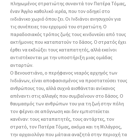
πληγωμένος στρατιώτης συναντά τον Πατέρα Τόμας,
έναν Άγγλο καθολικό ιερέα, που τον οδηγεί στο
ινδιάνικο χωριό όπου ζει. Οι Ινδιάνοι ανησυχούν για
τις συνέπειες του ερχομού του στρατιώτη. Ο
παραδοσιακός τρόπος ζωής τους κινδυνεύει από τους
ακτήμονες που καταπατούν το δάσος. Ο στρατός έχει
έρθει να εκδιώξει τους καταπατητές, αλλά εκείνοι
αντιστέκονται με την υποστήριξη μιας ομάδας
ανταρτών.
Ο Βενουστιάνο, ο περήφανος νεαρός αρχηγός των
Ινδιάνων, είναι αποφασισμένος να προστατεύσει τους
ανθρώπους του, αλλά συχνά αισθάνεται ανίκανος
απέναντι στις αλλαγές που συμβαίνουν στο δάσος. Ο
θαυμασμός των ανθρώπων του για τη ζωή στην πόλη
τον φέρνει σε απόγνωση και δεν εμπιστεύεται
κανέναν: τους καταπατητές, τους αντάρτες, τον
στρατό, τον Πατέρα Τόμας, ακόμα και τη Μιλάγρος,
την αρχαιολόγο που μάταια αναζητά στην περιοχή τα